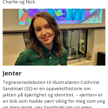
Charlie og Nick.
Jenter
Tegneseriedebuten til illustratøren Cathrine
Sandmæl (32) er en oppveksthistorie om
jakten på kjærlighet og identitet. – «Jenter» er
en bok som hadde vært viktig for meg som ung
og skeiv jente, sier Sandmæl om sin egen