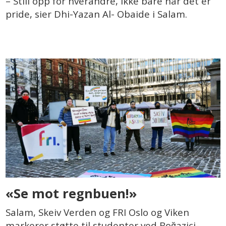
– Still opp for hverandre, ikke bare når det er
pride, sier Dhi-Yazan Al- Obaide i Salam.
«Se mot regnbuen!»
Salam, Skeiv Verden og FRI Oslo og Viken
markerer støtte til studenter ved Boğaziçi-