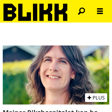
Tag:
pasientorganisasjonen
for
kjønnsinkongruens
PLUS