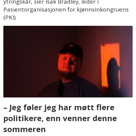
ytringskår, sier Isak Bradley, leder i
Pasientorganisasjonen for kjønnsinkongruens
(PKI).
– Jeg føler jeg har møtt flere
politikere, enn venner denne
sommeren