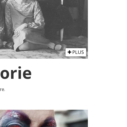
PLUS
orie
re.