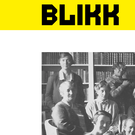
Tag:
skeiv
kunst