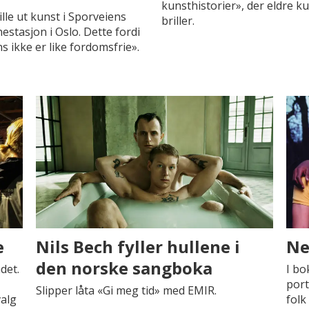
kunsthistorier», der eldre 
lle ut kunst i Sporveiens
briller.
stasjon i Oslo. Dette fordi
ns ikke er like fordomsfrie».
e
Nils Bech fyller hullene i
Ne
den norske sangboka
det.
I b
port
Slipper låta «Gi meg tid» med EMIR.
alg
folk