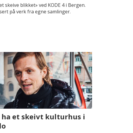
Det skeive blikket» ved KODE 4 i Bergen.
asert på verk fra egne samlinger.
l ha et skeivt kulturhus i
lo