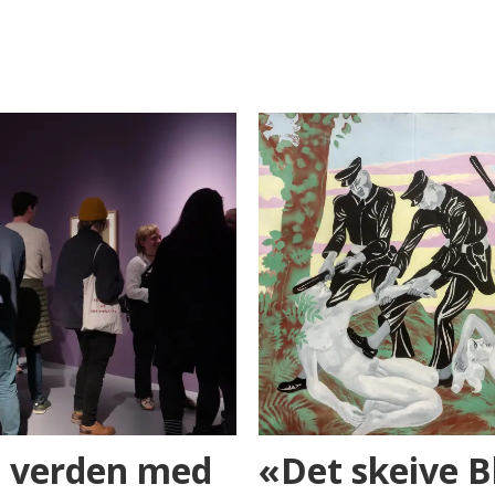
n verden med
«Det skeive B