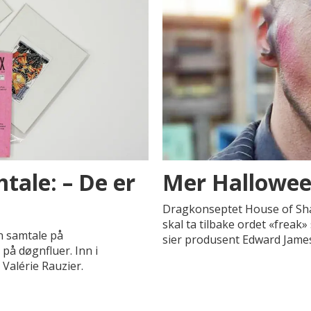
tale: – De er
Mer Halloween
Dragkonseptet House of Shad
skal ta tilbake ordet «freak»
n samtale på
sier produsent Edward James
på døgnfluer. Inn i
Valérie Rauzier.