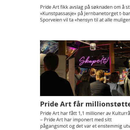
Pride Art fikk avslag på søknaden om å sti
«Kunstpassasje» på Jernbanetorget t-bane
Sporveien vil ta «hensyn til at alle mulige
Pride Art får millionstøtt
Pride Art har fått 1,1 millioner av Kulturrå
– Pride Art har imponert med sitt
pågangsmot og det var et enstemmig utv