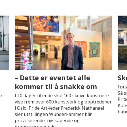
– Dette er eventet alle
Sk
kommer til å snakke om
Førs
Så s
ar
I 10 dager til ende skal 160 skeive kunstnere
Prid
vise frem over 600 kunstverk og opptredener
Kuns
i Oslo. Pride Art-leder Frederick Nathanael
bane
sier utstillingen Wunderkammer blir
provoserende, nyskapende og
grensesprengende.