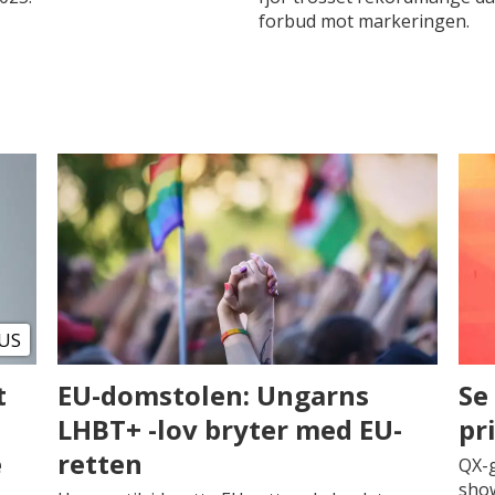
forbud mot markeringen.
US
t
EU-domstolen: Ungarns
Se
LHBT+ -lov bryter med EU-
pr
e
retten
QX-g
show