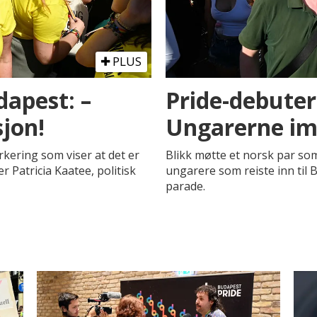
PLUS
dapest: –
Pride-debuter
sjon!
Ungarerne im
rkering som viser at det er
Blikk møtte et norsk par so
r Patricia Kaatee, politisk
ungarere som reiste inn til B
parade.