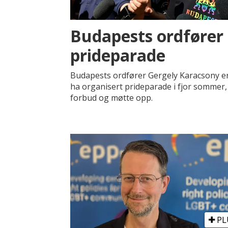
Budapests ordfører t
prideparade
Budapests ordfører Gergely Karacsony er t
ha organisert prideparade i fjor sommer
forbud og møtte opp.
PL