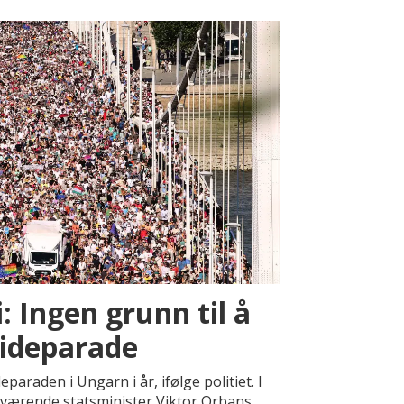
: Ingen grunn til å
rideparade
paraden i Ungarn i år, ifølge politiet. I
aværende statsminister Viktor Orbans