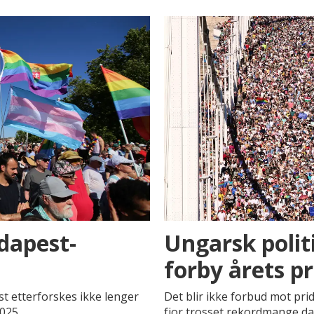
dapest-
Ungarsk politi
forby årets p
 etterforskes ikke lenger
Det blir ikke forbud mot pride
025.
fjor trosset rekordmange d