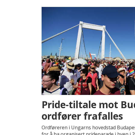
Pride-tiltale mot Bu
ordfører frafalles
Ordføreren i Ungarns hovedstad Budapest
for å ha organisert prideparade i byen i 2