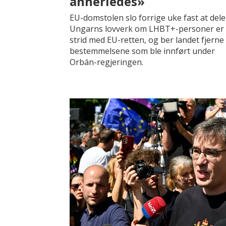
annerledes»
EU-domstolen slo forrige uke fast at dele
Ungarns lovverk om LHBT+-personer er 
strid med EU-retten, og ber landet fjerne
bestemmelsene som ble innført under
Orbán-regjeringen.