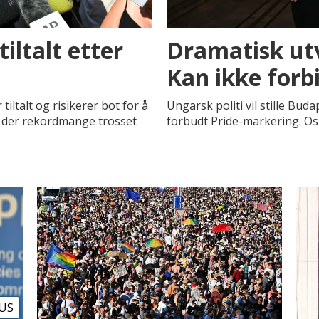
iltalt etter
Dramatisk utv
Kan ikke forbi
iltalt og risikerer bot for å
Ungarsk politi vil stille Buda
, der rekordmange trosset
forbudt Pride-markering. Osl
US