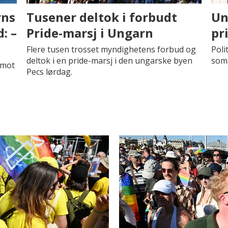
rns
Tusener deltok i forbudt
Un
: –
Pride-marsj i Ungarn
pr
Flere tusen trosset myndighetens forbud og
Poli
deltok i en pride-marsj i den ungarske byen
som 
 mot
Pecs lørdag.