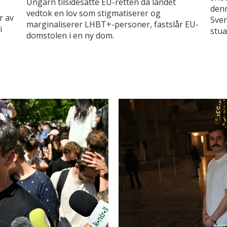
Ungarn tilsidesatte EU-retten da landet
denn
vedtok en lov som stigmatiserer og
r av
Sver
marginaliserer LHBT+-personer, fastslår EU-
i
stua
domstolen i en ny dom.