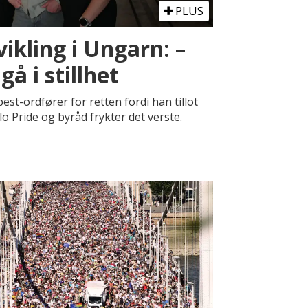
PLUS
ikling i Ungarn: –
gå i stillhet
pest-ordfører for retten fordi han tillot
o Pride og byråd frykter det verste.